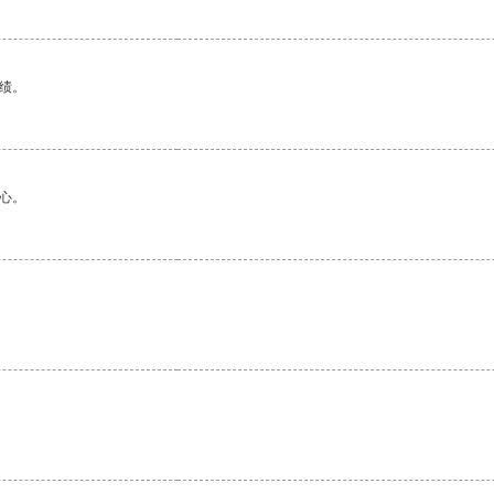
绩。
心。