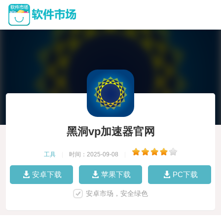
黑洞vp加速器官网
工具
|
时间：2025-09-08
|
安卓下载
苹果下载
PC下载
安卓市场，安全绿色