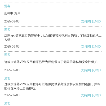
游客
超棒啊 好用
2025-09-08
支持
[0]
反对
[0]
游客
这款app是我旅行的好帮手，让我能够轻松找到目的地，了解当地的风土
人情。
2025-09-08
支持
[0]
反对
[0]
游客
这款加速器VPM应用程序已经为我们带来了无限的隐私和安全性保护。
2025-09-08
支持
[0]
反对
[0]
游客
这款加速器VPM应用程序可以给你提供最高速度和安全性的连接，并帮
助你在网络上自由移动。
2025-09-08
支持
[0]
反对
[0]
游客