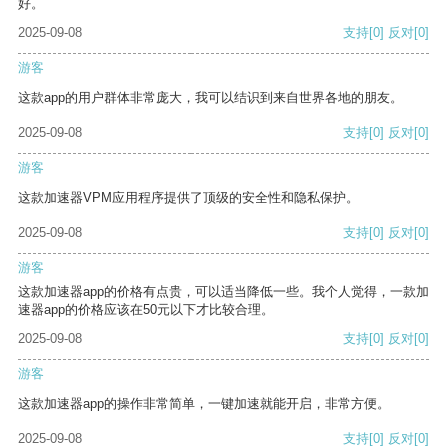
好。
2025-09-08
支持
[0]
反对
[0]
游客
这款app的用户群体非常庞大，我可以结识到来自世界各地的朋友。
2025-09-08
支持
[0]
反对
[0]
游客
这款加速器VPM应用程序提供了顶级的安全性和隐私保护。
2025-09-08
支持
[0]
反对
[0]
游客
这款加速器app的价格有点贵，可以适当降低一些。我个人觉得，一款加
速器app的价格应该在50元以下才比较合理。
2025-09-08
支持
[0]
反对
[0]
游客
这款加速器app的操作非常简单，一键加速就能开启，非常方便。
2025-09-08
支持
[0]
反对
[0]