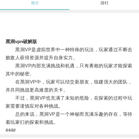
简介
排行
黑洞vpn破解版
黑洞VP是虚拟世界中一种特殊的玩法，玩家通过不断击
败敌人获得资源并提升自身实力。
黑洞VP内部充满挑战和机遇，只有勇敢的玩家才能探索
其中的秘密。
在黑洞VP中，玩家可以结交新朋友，组建强大的团队，
并共同挑战更高难度的关卡。
不过，黑洞VP也充满了未知的危险，在探索的过程中玩
家需要谨慎应对各种挑战。
总的来说，黑洞VP是一个神秘而充满乐趣的存在，等待
着玩家们的探索和挑战。
#44#