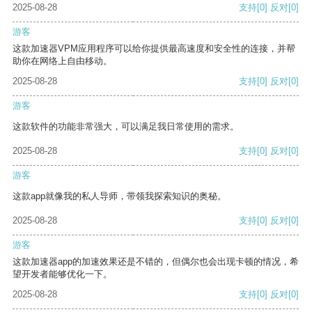
2025-08-28
支持
[0]
反对
[0]
游客
这款加速器VPM应用程序可以给你提供最高速度和安全性的连接，并帮
助你在网络上自由移动。
2025-08-28
支持
[0]
反对
[0]
游客
这款软件的功能非常强大，可以满足我日常使用的需求。
2025-08-28
支持
[0]
反对
[0]
游客
这款app就像我的私人导师，带领我探索知识的奥秘。
2025-08-28
支持
[0]
反对
[0]
游客
这款加速器app的加速效果还是不错的，但偶尔也会出现卡顿的情况，希
望开发者能够优化一下。
2025-08-28
支持
[0]
反对
[0]