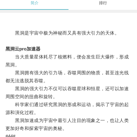
简介
排行
黑洞是宇宙中极为神秘而又具有强大引力的天体。
黑洞云pro加速器
当大质量星体耗尽了核燃料，便会发生巨大爆炸，形成
黑洞。
黑洞拥有强大的引力场，吞噬周围的物质，甚至连光线
都无法逃脱其吞噬。
黑洞的强大引力不仅可以吞噬星球和恒星，还可以加速
周围空间的扭曲和旋转。
科学家们通过研究黑洞的形成和运动，揭示了宇宙的起
源和演化过程。
黑洞加速成为宇宙中最引人注目的现象之一，也让人类
更加好奇和探索宇宙的奥秘。
#44#