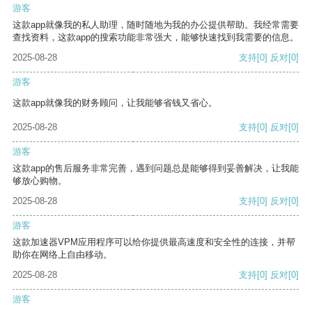
游客
这款app就像我的私人助理，随时随地为我的办公提供帮助。我经常需要
查找资料，这款app的搜索功能非常强大，能够快速找到我需要的信息。
2025-08-28
支持
[0]
反对
[0]
游客
这款app就像我的财务顾问，让我能够省钱又省心。
2025-08-28
支持
[0]
反对
[0]
游客
这款app的售后服务非常完善，遇到问题总是能够得到妥善解决，让我能
够放心购物。
2025-08-28
支持
[0]
反对
[0]
游客
这款加速器VPM应用程序可以给你提供最高速度和安全性的连接，并帮
助你在网络上自由移动。
2025-08-28
支持
[0]
反对
[0]
游客