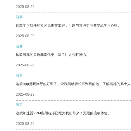
2025-08-29
游客
这款学习软件的社区氛围非常好，可以与其他学习者交流学习心得。
2025-08-29
游客
这款游戏的音乐非常优美，听了让人心旷神怡。
2025-08-29
游客
这款app是我旅行的好帮手，让我能够轻松找到目的地，了解当地的风土人
2025-08-29
游客
这款加速器VPM应用程序已经为我们带来了无限的流畅体验。
2025-08-29