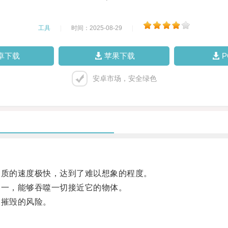
工具
|
时间：2025-08-29
|
卓下载
苹果下载
安卓市场，安全绿色
质的速度极快，达到了难以想象的程度。
一，能够吞噬一切接近它的物体。
摧毁的风险。