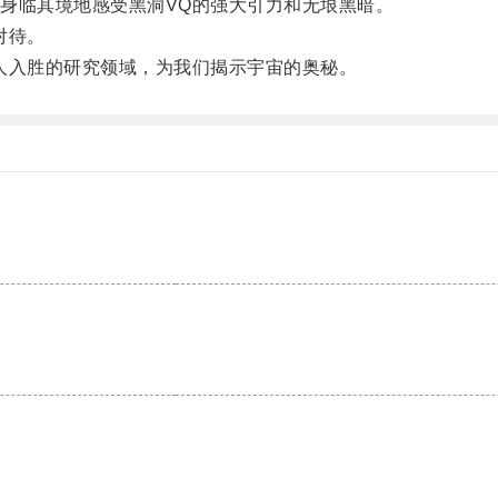
临其境地感受黑洞VQ的强大引力和无垠黑暗。
对待。
入胜的研究领域，为我们揭示宇宙的奥秘。