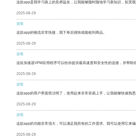
这款app是我学习路上的良师益友，让我能够随时随地学习新知识，拓宽视
2025-08-29
游客
这款app的物流非常快捷，我下单后很快就能收到商品。
2025-08-29
游客
这款加速器VPM应用程序可以给你提供最高速度和安全性的连接，并帮助
2025-08-29
游客
这款app的用户界面简洁明了，使用起来非常容易上手，让我能够快速熟
2025-08-29
游客
这款app的功能非常强大，可以满足我所有的工作需求。我可以使用它来
2025-08-29