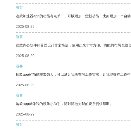
游客
这款加速器app的功能有点单一，可以增加一些新功能，比如增加一个自
2025-08-29
游客
这款办公软件的界面设计非常简洁，使用起来非常方便。功能的布局也很
2025-08-29
游客
这款app的功能非常强大，可以满足我所有的工作需求，让我能够在工作
2025-08-29
游客
这款app就像我的娱乐小助手，随时随地为我的娱乐提供帮助。
2025-08-29
游客