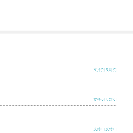
支持
[0]
反对
[0]
支持
[0]
反对
[0]
支持
[0]
反对
[0]