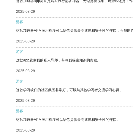
这款加速器app简直是居家旅行必备神器，无论是看视频、玩游戏还是工
2025-08-29
游客
这款加速器VPM应用程序可以给你提供最高速度和安全性的连接，并帮助
2025-08-29
游客
这款app就像我的私人导师，带领我探索知识的奥秘。
2025-08-29
游客
这款学习软件的社区氛围非常好，可以与其他学习者交流学习心得。
2025-08-29
游客
这款加速器VPM应用程序可以给你提供最高速度和安全性的连接。
2025-08-29