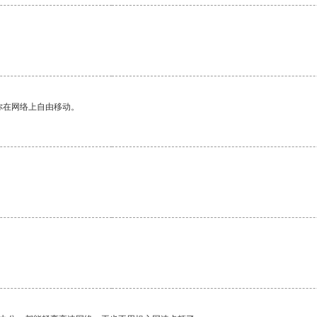
你在网络上自由移动。