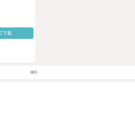
PC下载
排行