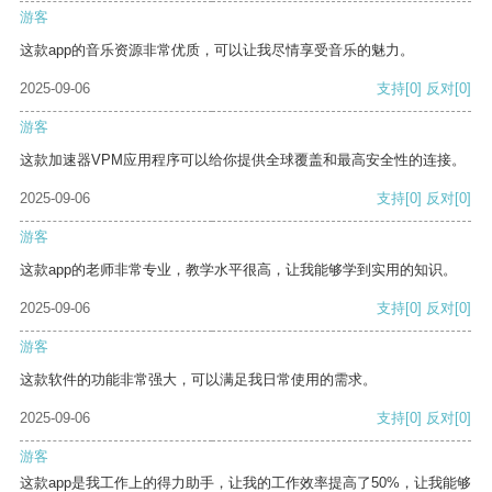
游客
这款app的音乐资源非常优质，可以让我尽情享受音乐的魅力。
2025-09-06
支持
[0]
反对
[0]
游客
这款加速器VPM应用程序可以给你提供全球覆盖和最高安全性的连接。
2025-09-06
支持
[0]
反对
[0]
游客
这款app的老师非常专业，教学水平很高，让我能够学到实用的知识。
2025-09-06
支持
[0]
反对
[0]
游客
这款软件的功能非常强大，可以满足我日常使用的需求。
2025-09-06
支持
[0]
反对
[0]
游客
这款app是我工作上的得力助手，让我的工作效率提高了50%，让我能够