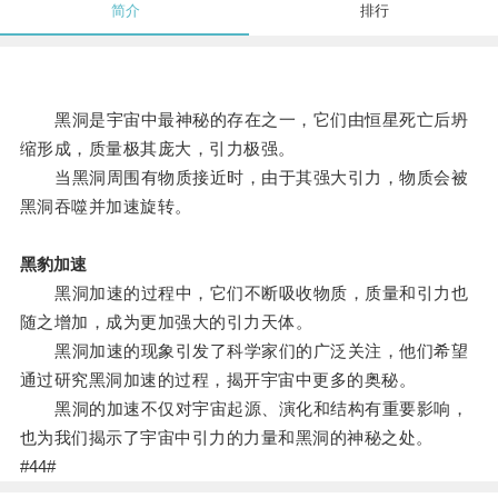
简介
排行
黑洞是宇宙中最神秘的存在之一，它们由恒星死亡后坍
缩形成，质量极其庞大，引力极强。
当黑洞周围有物质接近时，由于其强大引力，物质会被
黑洞吞噬并加速旋转。
黑豹加速
黑洞加速的过程中，它们不断吸收物质，质量和引力也
随之增加，成为更加强大的引力天体。
黑洞加速的现象引发了科学家们的广泛关注，他们希望
通过研究黑洞加速的过程，揭开宇宙中更多的奥秘。
黑洞的加速不仅对宇宙起源、演化和结构有重要影响，
也为我们揭示了宇宙中引力的力量和黑洞的神秘之处。
#44#