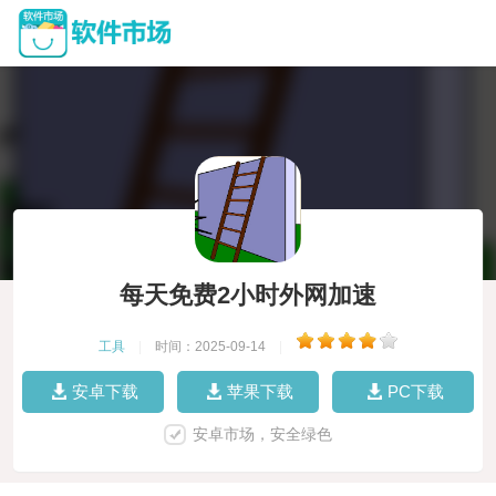
每天免费2小时外网加速
工具
|
时间：2025-09-14
|
安卓下载
苹果下载
PC下载
安卓市场，安全绿色